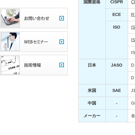
国際規格
CISPR
C
ECE
R
ISO
I
I
I
日本
JASO
D
D
米国
SAE
J
中国
-
G
メーカー
-