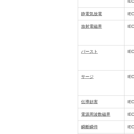
IE
静電気放電
IE
放射電磁界
IE
バースト
IE
サージ
IE
伝導妨害
IE
電源周波数磁界
IE
瞬断瞬停
IE