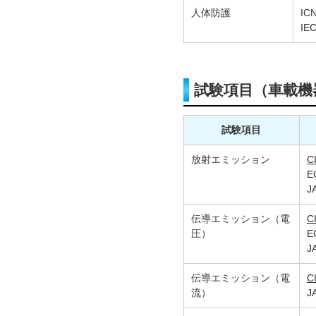
人体防護
IC
IE
試験項目（車載機
試験項目
放射エミッション
C
E
J
伝導エミッション（電
C
圧）
E
J
伝導エミッション（電
C
流）
J