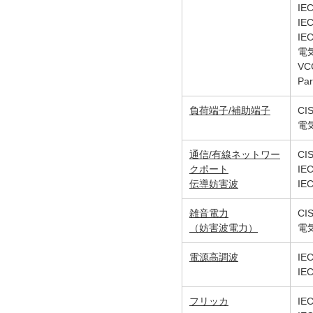
IE
IE
IE
電
VCC
Par
負荷端子/補助端子
CI
電
通信/有線ネットワー
CI
クポート
IE
伝導妨害波
IE
雑音電力
CI
（妨害波電力）
電
電源高調波
IE
IE
フリッカ
IE