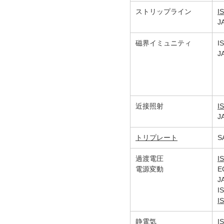
ストリップライン
I
J
磁界イミュニティ
I
J
近接照射
I
J
トリプレート
S
過渡電圧
I
電源変動
E
J
I
I
静電気
I