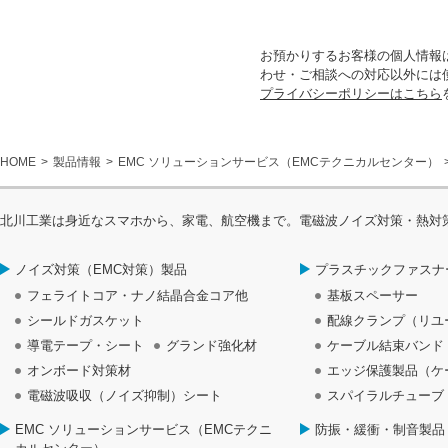
お預かりするお客様の個人情報
わせ・ご相談への対応以外には
プライバシーポリシーはこちら
HOME
製品情報
EMC ソリューションサービス（EMCテクニカルセンター）
北川工業は身近なスマホから、家電、航空機まで。電磁波ノイズ対策・熱対
ノイズ対策（EMC対策）製品
プラスチックファスナ
フェライトコア・ナノ結晶合金コア他
基板スペーサー
シールドガスケット
配線クランプ（リユ
導電テープ・シート
グランド強化材
ケーブル結束バンド
オンボード対策材
エッジ保護製品（ケ
電磁波吸収（ノイズ抑制）シート
スパイラルチューブ
EMC ソリューションサービス（EMCテクニ
防振・緩衝・制音製品