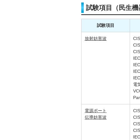
試験項目（民生機
試験項目
放射妨害波
CI
CI
CI
IE
IE
IE
IE
電
VCC
Par
電源ポート
CI
伝導妨害波
CI
CI
CI
IE