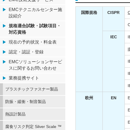
EMCテクニカルセンター施
国際規格
CISPR
設紹介
規格適合試験・試験項目・
対応資格
IEC
I
現在の予約状況・料金表
I
認定・認証・登録
I
EMCソリューションサービ
スに関するお問い合わせ
I
業務提携サイト
I
プラスチックファスナー製品
欧州
EN
防振・緩衝・制音製品
熱設計製品
E
腐食リスク判定 Silver Scale ™