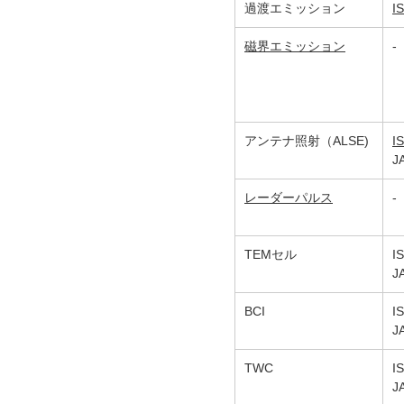
過渡エミッション
I
磁界エミッション
-
アンテナ照射（ALSE)
I
J
レーダーパルス
-
TEMセル
I
J
BCI
I
J
TWC
I
J