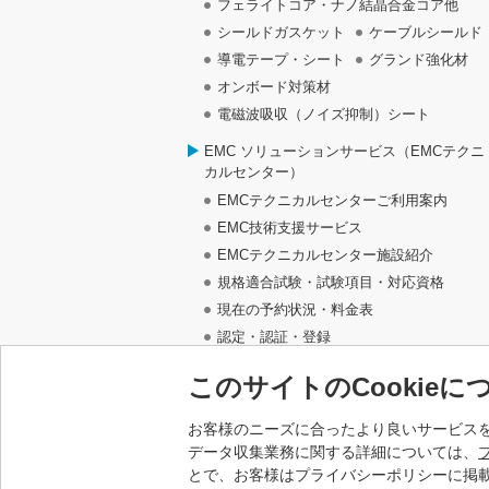
フェライトコア・ナノ結晶合金コア他
シールドガスケット
ケーブルシールド
導電テープ・シート
グランド強化材
オンボード対策材
電磁波吸収（ノイズ抑制）シート
EMC ソリューションサービス（EMCテクニ
カルセンター）
EMCテクニカルセンターご利用案内
EMC技術支援サービス
EMCテクニカルセンター施設紹介
規格適合試験・試験項目・対応資格
現在の予約状況・料金表
認定・認証・登録
EMCソリューションサービスに関するお
このサイトのCookieに
い合わせ
業務提携サイト
お客様のニーズに合ったより良いサービスを
データ収集業務に関する詳細については、
とで、お客様はプライバシーポリシーに掲載さ