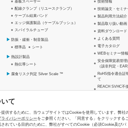
基板スペーサー
技術情報
配線クランプ（リユースクランプ）
技術論文・セミナ
ケーブル結束バンド
製品利用方法紹介
エッジ保護製品（ケーブルブッシュ）
製品取り扱い動画
スパイラルチューブ
資料ダウンロード
よくある質問
防振・緩衝・制音製品
電子カタログ
標準品
シート
WEBセミナー情
熱設計製品
安全保障貿易管理
熱伝導シート
（該非判定・EA
RoHS指令適合証
腐食リスク判定 Silver Scale ™
て
REACH SVHC
について
問
紛争鉱物資料に関
ついて
提供するために、当ウェブサイトではCookieを使用しています。弊社
プライバシーポリシー
をご参照ください。「同意する」をクリックする
れている目的のために、弊社がすべてのCookie（必須Cookie及びパ