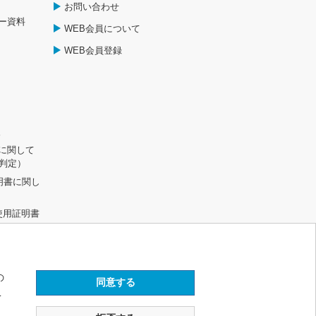
お問い合わせ
ー資料
WEB会員について
WEB会員登録
報
に関して
R判定）
明書に関し
不使用証明書
して
の
こ