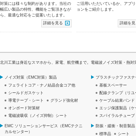
対策には様々な制約があります。当社の
ご活用いただいているか、アプリ
幅広い製品の特性、機能をご覧頂きなが
ョンをご紹介します。
ら、最適な対応をご提案いたします。
詳細を見る
詳細を見
北川工業は身近なスマホから、家電、航空機まで。電磁波ノイズ対策・熱対
ノイズ対策（EMC対策）製品
プラスチックファスナ
フェライトコア・ナノ結晶合金コア他
基板スペーサー
シールドガスケット
配線クランプ（リユ
導電テープ・シート
グランド強化材
ケーブル結束バンド
オンボード対策材
エッジ保護製品（ケ
電磁波吸収（ノイズ抑制）シート
スパイラルチューブ
EMC ソリューションサービス（EMCテクニ
防振・緩衝・制音製品
カルセンター）
標準品
シート