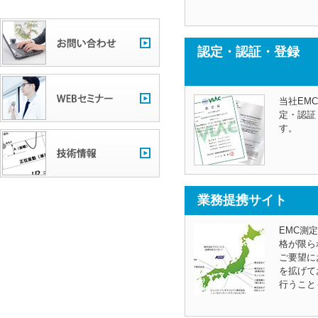
認定・認証・登録
当社EM
定・認証
す。
業務提携サイト
EMC測
格が限ら
ご要望に
を拡げて
行うこと