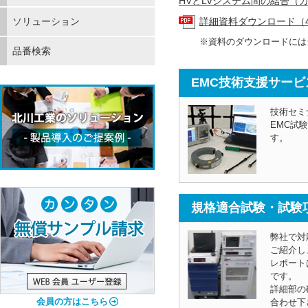
HVとLVシステム間の結合
詳細資料ダウンロード（41
ソリューション
※資料のダウンロードには
品番検索
EMC技術支援サービ
技術セミ
EMC試
す。
規格適合試験・試験
弊社で対
ご紹介し
レポート
です。
詳細部の
会員の方はこちら
合わせ下