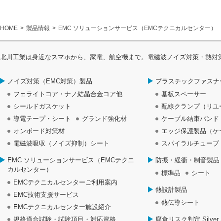
HOME
製品情報
EMC ソリューションサービス（EMCテクニカルセンター）
北川工業は身近なスマホから、家電、航空機まで。電磁波ノイズ対策・熱対
ノイズ対策（EMC対策）製品
プラスチックファスナ
フェライトコア・ナノ結晶合金コア他
基板スペーサー
シールドガスケット
配線クランプ（リユ
導電テープ・シート
グランド強化材
ケーブル結束バンド
オンボード対策材
エッジ保護製品（ケ
電磁波吸収（ノイズ抑制）シート
スパイラルチューブ
EMC ソリューションサービス（EMCテクニ
防振・緩衝・制音製品
カルセンター）
標準品
シート
EMCテクニカルセンターご利用案内
熱設計製品
EMC技術支援サービス
熱伝導シート
EMCテクニカルセンター施設紹介
規格適合試験・試験項目・対応資格
腐食リスク判定 Silver S