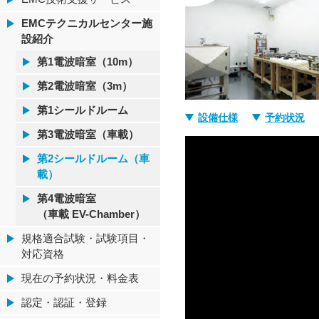
EMCテクニカルセンター施
設紹介
第1電波暗室（10m）
第2電波暗室（3m）
第1シールドルーム
設備仕様
予約状況
第3電波暗室（車載）
第2シールドルーム（車
載）
第4電波暗室
（車載 EV-Chamber）
規格適合試験・試験項目・
対応資格
現在の予約状況・料金表
認定・認証・登録