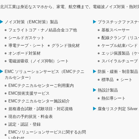
北川工業は身近なスマホから、家電、航空機まで。電磁波ノイズ対策・熱対
ノイズ対策（EMC対策）製品
プラスチックファスナ
フェライトコア・ナノ結晶合金コア他
基板スペーサー
シールドガスケット
配線クランプ（リユ
導電テープ・シート
グランド強化材
ケーブル結束バンド
オンボード対策材
エッジ保護製品（ケ
電磁波吸収（ノイズ抑制）シート
スパイラルチューブ
EMC ソリューションサービス（EMCテクニ
防振・緩衝・制音製品
カルセンター）
標準品
シート
EMCテクニカルセンターご利用案内
熱設計製品
EMC技術支援サービス
熱伝導シート
EMCテクニカルセンター施設紹介
規格適合試験・試験項目・対応資格
腐食リスク判定 Silver S
現在の予約状況・料金表
認定・認証・登録
EMCソリューションサービスに関するお問
い合わせ