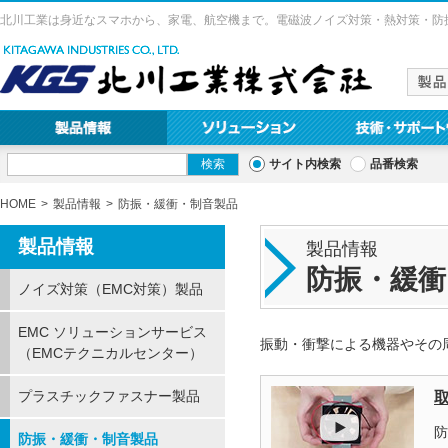
北川工業は身近なスマホから、家電、航空機まで。電磁波ノイズ対策・熱対策・防
サイト内検索
品番検索
HOME
製品情報
防振・緩衝・制音製品
製品情報
製品情報
防振・緩衝
ノイズ対策（EMC対策）製品
EMC ソリューションサービス
振動・衝撃による機器やその
（EMCテクニカルセンター）
プラスチックファスナー製品
防
防振・緩衝・制音製品