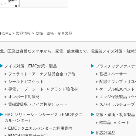
HOME
製品情報
防振・緩衝・制音製品
北川工業は身近なスマホから、家電、航空機まで。電磁波ノイズ対策・熱対
ノイズ対策（EMC対策）製品
プラスチックファスナ
フェライトコア・ナノ結晶合金コア他
基板スペーサー
シールドガスケット
配線クランプ（リユ
導電テープ・シート
グランド強化材
ケーブル結束バンド
オンボード対策材
エッジ保護製品（ケ
電磁波吸収（ノイズ抑制）シート
スパイラルチューブ
EMC ソリューションサービス（EMCテクニ
防振・緩衝・制音製品
カルセンター）
標準品
シート
EMCテクニカルセンターご利用案内
熱設計製品
EMC技術支援サービス