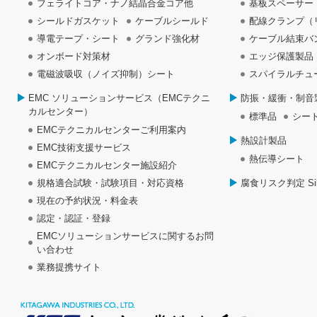
フェライトコア・ナノ結晶合金コア他
基板スペーサー
シールドガスケット
ケーブルシールド
配線クランプ（
導電テープ・シート
グランド強化材
ケーブル結束バ
オンボード対策材
エッジ保護製品
電磁波吸収（ノイズ抑制）シート
スパイラルチュ
EMC ソリューションサービス（EMCテクニ
防振・緩衝・制音
カルセンター）
標準品
シー
EMCテクニカルセンターご利用案内
熱設計製品
EMC技術支援サービス
熱伝導シート
EMCテクニカルセンター施設紹介
規格適合試験・試験項目・対応資格
腐食リスク判定 Silve
現在の予約状況・料金表
認定・認証・登録
EMCソリューションサービスに関するお問
い合わせ
業務提携サイト