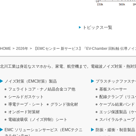
トピックス一覧
HOME
2026年
【EMCセンター 新サービス】『EV-Chamber 回転軸 伝
北川工業は身近なスマホから、家電、航空機まで。電磁波ノイズ対策・熱対
ノイズ対策（EMC対策）製品
プラスチックファスナ
フェライトコア・ナノ結晶合金コア他
基板スペーサー
シールドガスケット
配線クランプ（リユ
導電テープ・シート
グランド強化材
ケーブル結束バンド
オンボード対策材
エッジ保護製品（ケ
電磁波吸収（ノイズ抑制）シート
スパイラルチューブ
EMC ソリューションサービス（EMCテクニ
防振・緩衝・制音製品
カルセンター）