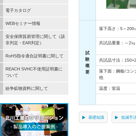
電子カタログ
WEBセミナー情報
落下高さ：5～200
安全保障貿易管理に関して（該
非判定・EAR判定）
共試品重量：～2㎏
試
RoHS指令適合証明書に関して
験
共試品寸法：150×2
概
REACH SVHC不使用証明書に
落下面：鋼板/コン
要
ついて
他
紛争鉱物資料に関して
温度：室温
基礎知識
低減手