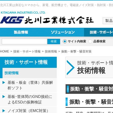
北川工業は身近なスマホから、家電、航空機まで。電磁波ノイズ対策・熱対策・防
サイト内検索
品番検索
HOME
技術・サポート情報
技術情報
振動・衝撃・騒音対策
技術・サポート情報
技術・サポート
技術情報
技術情報
基板－板金（筐体）共振解
析ソフト
振動・衝撃・騒音
基板ｰ筐体間のGND接続に
振動・衝撃・騒音
よるESDの振舞検証
ノイズ対策（EMC対策）