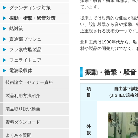
振動・騒音・衝撃問題は、私
ています。
グランディング対策
振動・衝撃・騒音対策
従来までは対策的な側面が強
い、設計段階から音や振動、
熱対策
近重視される技術の一つです
貫通部ブッシュ
北川工業は1990年代から
材や製品の開発だけでなく、
フッ素樹脂製品
フェライトコア
電波吸収体
振動・衝撃・騒音
技術論文・セミナー資料
項
自由落下試
目
(JIS,IEC規格
製品利用方法紹介
製品取り扱い動画
資料ダウンロード
外
観
よくある質問