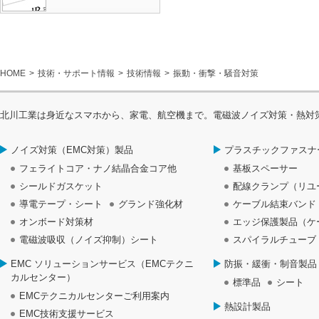
HOME
技術・サポート情報
技術情報
振動・衝撃・騒音対策
北川工業は身近なスマホから、家電、航空機まで。電磁波ノイズ対策・熱対
ノイズ対策（EMC対策）製品
プラスチックファスナ
フェライトコア・ナノ結晶合金コア他
基板スペーサー
シールドガスケット
配線クランプ（リユ
導電テープ・シート
グランド強化材
ケーブル結束バンド
オンボード対策材
エッジ保護製品（ケ
電磁波吸収（ノイズ抑制）シート
スパイラルチューブ
EMC ソリューションサービス（EMCテクニ
防振・緩衝・制音製品
カルセンター）
標準品
シート
EMCテクニカルセンターご利用案内
熱設計製品
EMC技術支援サービス