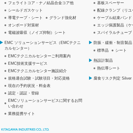
フェライトコア・ナノ結晶合金コア他
基板スペーサー
シールドガスケット
配線クランプ（リユ
導電テープ・シート
グランド強化材
ケーブル結束バンド
オンボード対策材
エッジ保護製品（ケ
電磁波吸収（ノイズ抑制）シート
スパイラルチューブ
EMC ソリューションサービス（EMCテクニ
防振・緩衝・制音製品
カルセンター）
標準品
シート
EMCテクニカルセンターご利用案内
熱設計製品
EMC技術支援サービス
熱伝導シート
EMCテクニカルセンター施設紹介
規格適合試験・試験項目・対応資格
腐食リスク判定 Silver S
現在の予約状況・料金表
認定・認証・登録
EMCソリューションサービスに関するお問
い合わせ
業務提携サイト