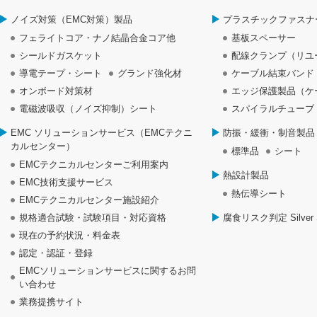
ノイズ対策（EMC対策）製品
プラスチックファスナ
フェライトコア・ナノ結晶合金コア他
基板スペーサー
シールドガスケット
配線クランプ（リユ
導電テープ・シート
グランド強化材
ケーブル結束バンド
オンボード対策材
エッジ保護製品（ケ
電磁波吸収（ノイズ抑制）シート
スパイラルチューブ
EMC ソリューションサービス（EMCテクニ
防振・緩衝・制音製品
カルセンター）
標準品
シート
EMCテクニカルセンターご利用案内
熱設計製品
EMC技術支援サービス
熱伝導シート
EMCテクニカルセンター施設紹介
規格適合試験・試験項目・対応資格
腐食リスク判定 Silver S
現在の予約状況・料金表
認定・認証・登録
EMCソリューションサービスに関するお問
い合わせ
業務提携サイト