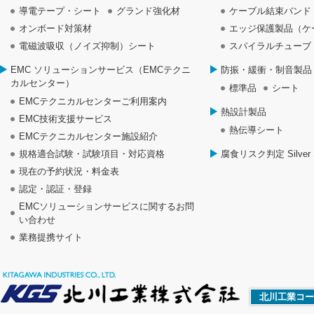
導電テープ・シート
グランド強化材
ケーブル結束バンド
オンボード対策材
エッジ保護製品（ケ
電磁波吸収（ノイズ抑制）シート
スパイラルチューブ
EMC ソリューションサービス（EMCテクニ
防振・緩衝・制音製品
カルセンター）
標準品
シート
EMCテクニカルセンターご利用案内
熱設計製品
EMC技術支援サービス
熱伝導シート
EMCテクニカルセンター施設紹介
規格適合試験・試験項目・対応資格
腐食リスク判定 Silver S
現在の予約状況・料金表
認定・認証・登録
EMCソリューションサービスに関するお問
い合わせ
業務提携サイト
北川工業コー