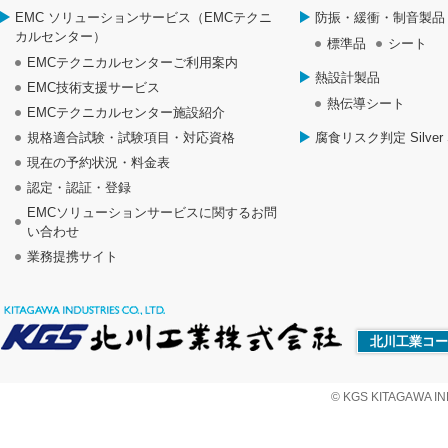
EMC ソリューションサービス（EMCテクニ
防振・緩衝・制音製品
カルセンター）
標準品
シート
EMCテクニカルセンターご利用案内
熱設計製品
EMC技術支援サービス
熱伝導シート
EMCテクニカルセンター施設紹介
規格適合試験・試験項目・対応資格
腐食リスク判定 Silver S
現在の予約状況・料金表
認定・認証・登録
EMCソリューションサービスに関するお問
い合わせ
業務提携サイト
北川工業コー
© KGS KITAGAWA IND