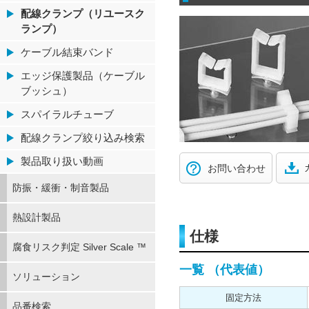
配線クランプ（リユースク
ランプ）
ケーブル結束バンド
エッジ保護製品（ケーブル
ブッシュ）
スパイラルチューブ
配線クランプ絞り込み検索
製品取り扱い動画
お問い合わせ
防振・緩衝・制音製品
熱設計製品
仕様
腐食リスク判定 Silver Scale ™
一覧 （代表値）
ソリューション
固定方法
品番検索