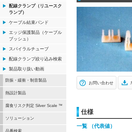
配線クランプ（リユースク
ランプ）
ケーブル結束バンド
エッジ保護製品（ケーブル
ブッシュ）
スパイラルチューブ
配線クランプ絞り込み検索
製品取り扱い動画
防振・緩衝・制音製品
お問い合わせ
熱設計製品
腐食リスク判定 Silver Scale ™
仕様
ソリューション
一覧 （代表値）
品番検索