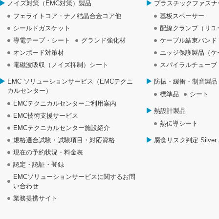
ノイズ対策（EMC対策）製品
プラスチックファスナ
フェライトコア・ナノ結晶合金コア他
基板スペーサー
シールドガスケット
配線クランプ（リユ
導電テープ・シート
グランド強化材
ケーブル結束バンド
オンボード対策材
エッジ保護製品（ケ
電磁波吸収（ノイズ抑制）シート
スパイラルチューブ
EMC ソリューションサービス（EMCテクニ
防振・緩衝・制音製品
カルセンター）
標準品
シート
EMCテクニカルセンターご利用案内
熱設計製品
EMC技術支援サービス
熱伝導シート
EMCテクニカルセンター施設紹介
規格適合試験・試験項目・対応資格
腐食リスク判定 Silver S
現在の予約状況・料金表
認定・認証・登録
EMCソリューションサービスに関するお問
い合わせ
業務提携サイト