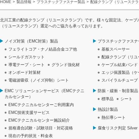
HOME
製品情報
プラスチックファスナー製品
配線クランプ（リユースクラ
北川工業の配線クランプ（リユースクランプ）です。様々な固定法、ケーブ
（リユースクランプ）選定へのご協力も承っております。
ノイズ対策（EMC対策）製品
プラスチックファスナ
フェライトコア・ナノ結晶合金コア他
基板スペーサー
シールドガスケット
配線クランプ（リユ
導電テープ・シート
グランド強化材
ケーブル結束バンド
オンボード対策材
エッジ保護製品（ケ
電磁波吸収（ノイズ抑制）シート
スパイラルチューブ
EMC ソリューションサービス（EMCテクニ
防振・緩衝・制音製品
カルセンター）
標準品
シート
EMCテクニカルセンターご利用案内
熱設計製品
EMC技術支援サービス
熱伝導シート
EMCテクニカルセンター施設紹介
規格適合試験・試験項目・対応資格
腐食リスク判定 Silver S
現在の予約状況・料金表