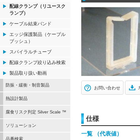
配線クランプ（リユースク
ランプ）
ケーブル結束バンド
エッジ保護製品（ケーブル
ブッシュ）
スパイラルチューブ
配線クランプ絞り込み検索
製品取り扱い動画
防振・緩衝・制音製品
お問い合わせ
熱設計製品
腐食リスク判定 Silver Scale ™
仕様
ソリューション
一覧 （代表値）
品番検索