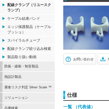
配線クランプ（リユースク
ランプ）
ケーブル結束バンド
エッジ保護製品（ケーブル
ブッシュ）
スパイラルチューブ
配線クランプ絞り込み検索
製品取り扱い動画
お問い合わせ
防振・緩衝・制音製品
熱設計製品
腐食リスク判定 Silver Scale ™
仕様
ソリューション
一覧 （代表値）
品番検索