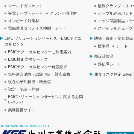
シールドガスケット
配線クランプ（リユ
導電テープ・シート
グランド強化材
ケーブル結束バンド
オンボード対策材
エッジ保護製品（ケ
電磁波吸収（ノイズ抑制）シート
スパイラルチューブ
EMC ソリューションサービス（EMCテクニ
防振・緩衝・制音製品
カルセンター）
標準品
シート
EMCテクニカルセンターご利用案内
熱設計製品
EMC技術支援サービス
熱伝導シート
EMCテクニカルセンター施設紹介
規格適合試験・試験項目・対応資格
腐食リスク判定 Silver S
現在の予約状況・料金表
認定・認証・登録
EMCソリューションサービスに関するお問
い合わせ
業務提携サイト