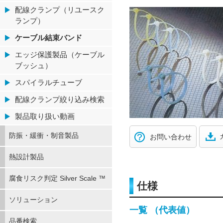
配線クランプ（リユースク
ランプ）
ケーブル結束バンド
エッジ保護製品（ケーブル
ブッシュ）
スパイラルチューブ
配線クランプ絞り込み検索
製品取り扱い動画
防振・緩衝・制音製品
お問い合わせ
熱設計製品
腐食リスク判定 Silver Scale ™
仕様
ソリューション
一覧 （代表値）
品番検索