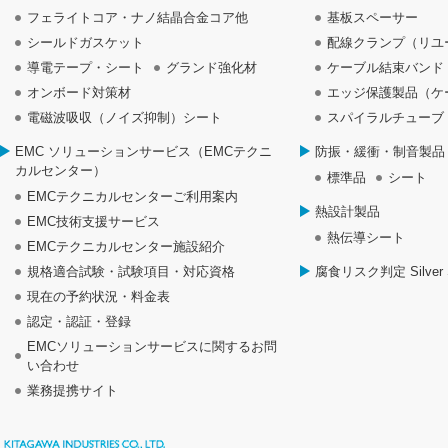
フェライトコア・ナノ結晶合金コア他
基板スペーサー
シールドガスケット
配線クランプ（リユ
導電テープ・シート
グランド強化材
ケーブル結束バンド
オンボード対策材
エッジ保護製品（ケ
電磁波吸収（ノイズ抑制）シート
スパイラルチューブ
EMC ソリューションサービス（EMCテクニ
防振・緩衝・制音製品
カルセンター）
標準品
シート
EMCテクニカルセンターご利用案内
熱設計製品
EMC技術支援サービス
熱伝導シート
EMCテクニカルセンター施設紹介
規格適合試験・試験項目・対応資格
腐食リスク判定 Silver S
現在の予約状況・料金表
認定・認証・登録
EMCソリューションサービスに関するお問
い合わせ
業務提携サイト