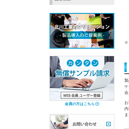
製
ケ
会
お
会員の方はこちら
内
ま