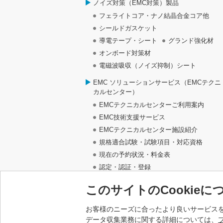
ノイズ対策（EMC対策）製品
フェライトコア・ナノ結晶合金コア他
シールドガスケット
導電テープ・シート
グランド強化材
オンボード対策材
電磁波吸収（ノイズ抑制）シート
EMC ソリューションサービス（EMCテクニ
カルセンター）
EMCテクニカルセンターご利用案内
EMC技術支援サービス
EMCテクニカルセンター施設紹介
規格適合試験・試験項目・対応資格
現在の予約状況・料金表
認定・認証・登録
EMCソリューションサービスに関するお
このサイトのCookieに
い合わせ
業務提携サイト
お客様のニーズに合ったより良いサービスを
データ収集業務に関する詳細については、