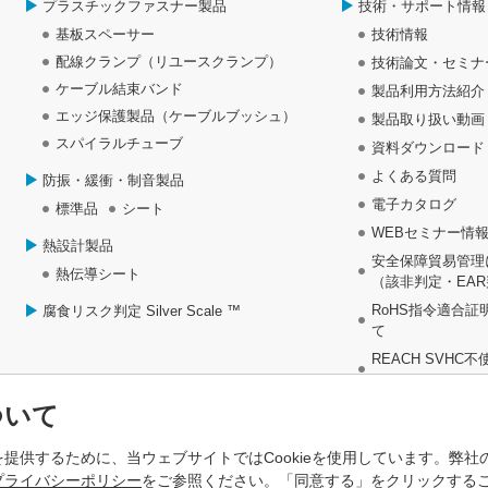
プラスチックファスナー製品
技術・サポート情報
基板スペーサー
技術情報
配線クランプ（リユースクランプ）
技術論文・セミナ
ケーブル結束バンド
製品利用方法紹介
エッジ保護製品（ケーブルブッシュ）
製品取り扱い動画
スパイラルチューブ
資料ダウンロード
よくある質問
防振・緩衝・制音製品
電子カタログ
標準品
シート
WEBセミナー情
熱設計製品
安全保障貿易管理
熱伝導シート
（該非判定・EA
RoHS指令適合証
腐食リスク判定 Silver Scale ™
て
REACH SVHC
について
問
紛争鉱物資料に関
ついて
提供するために、当ウェブサイトではCookieを使用しています。弊社
プライバシーポリシー
をご参照ください。「同意する」をクリックする