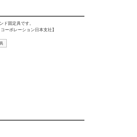
ンド固定具です。
トコーポレーション日本支社】
具