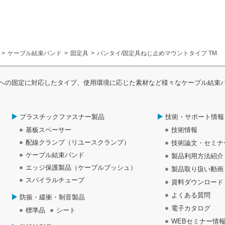
ケーブル結束バンド
固定具
パンタイ/固定具ねじ止めマウントタイプ TM
への固定に対応したタイプ、使用環境に応じた素材など様々なケーブル結束
プラスチックファスナー製品
技術・サポート情報
基板スペーサー
技術情報
配線クランプ（リユースクランプ）
技術論文・セミナ
ケーブル結束バンド
製品利用方法紹介
エッジ保護製品（ケーブルブッシュ）
製品取り扱い動画
スパイラルチューブ
資料ダウンロード
よくある質問
防振・緩衝・制音製品
電子カタログ
標準品
シート
WEBセミナー情