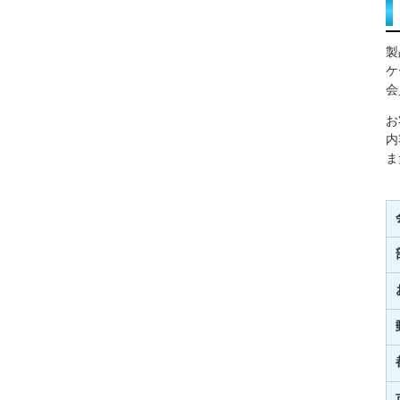
製
ケ
会
お
内
ま