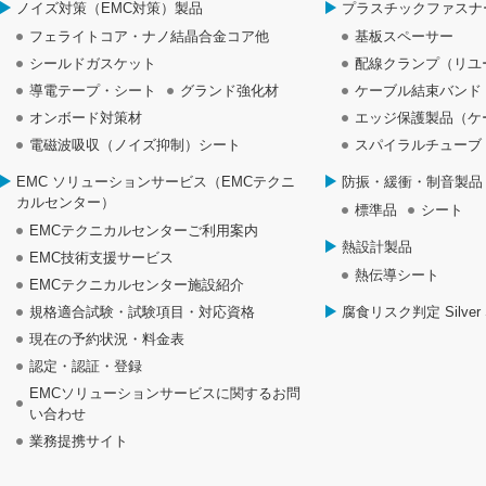
ノイズ対策（EMC対策）製品
プラスチックファスナ
フェライトコア・ナノ結晶合金コア他
基板スペーサー
シールドガスケット
配線クランプ（リユ
導電テープ・シート
グランド強化材
ケーブル結束バンド
オンボード対策材
エッジ保護製品（ケ
電磁波吸収（ノイズ抑制）シート
スパイラルチューブ
EMC ソリューションサービス（EMCテクニ
防振・緩衝・制音製品
カルセンター）
標準品
シート
EMCテクニカルセンターご利用案内
熱設計製品
EMC技術支援サービス
熱伝導シート
EMCテクニカルセンター施設紹介
規格適合試験・試験項目・対応資格
腐食リスク判定 Silver S
現在の予約状況・料金表
認定・認証・登録
EMCソリューションサービスに関するお問
い合わせ
業務提携サイト