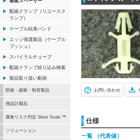
基板スペーサー
配線クランプ（リユースク
ランプ）
ケーブル結束バンド
エッジ保護製品（ケーブル
ブッシュ）
スパイラルチューブ
配線クランプ絞り込み検索
製品取り扱い動画
防振・緩衝・制音製品
お問い合わせ
熱設計製品
腐食リスク判定 Silver Scale ™
仕様
ソリューション
一覧 （代表値）