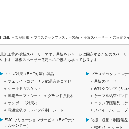
HOME
製品情報
プラスチックファスナー製品
基板スペーサー
穴固定タ
北川工業の基板スペーサーです。基板をシャーシに固定するためのスペーサ
います。基板スペーサー選定へのご協力も承っております。
ノイズ対策（EMC対策）製品
プラスチックファスナ
フェライトコア・ナノ結晶合金コア他
基板スペーサー
シールドガスケット
配線クランプ（リユ
導電テープ・シート
グランド強化材
ケーブル結束バンド
オンボード対策材
エッジ保護製品（ケ
電磁波吸収（ノイズ抑制）シート
スパイラルチューブ
EMC ソリューションサービス（EMCテクニ
防振・緩衝・制音製品
カルセンター）
標準品
シート