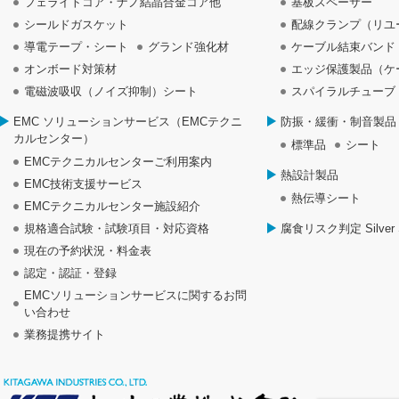
フェライトコア・ナノ結晶合金コア他
基板スペーサー
シールドガスケット
配線クランプ（リユ
導電テープ・シート
グランド強化材
ケーブル結束バンド
オンボード対策材
エッジ保護製品（ケ
電磁波吸収（ノイズ抑制）シート
スパイラルチューブ
EMC ソリューションサービス（EMCテクニ
防振・緩衝・制音製品
カルセンター）
標準品
シート
EMCテクニカルセンターご利用案内
熱設計製品
EMC技術支援サービス
熱伝導シート
EMCテクニカルセンター施設紹介
規格適合試験・試験項目・対応資格
腐食リスク判定 Silver S
現在の予約状況・料金表
認定・認証・登録
EMCソリューションサービスに関するお問
い合わせ
業務提携サイト