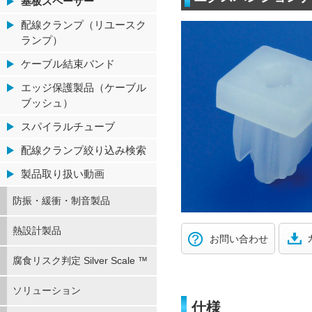
基板スペーサー
配線クランプ（リユースク
ランプ）
ケーブル結束バンド
エッジ保護製品（ケーブル
ブッシュ）
スパイラルチューブ
配線クランプ絞り込み検索
製品取り扱い動画
防振・緩衝・制音製品
熱設計製品
お問い合わせ
腐食リスク判定 Silver Scale ™
ソリューション
仕様