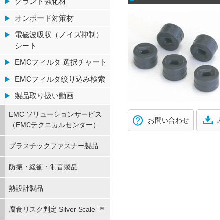
グランド強化材
オンボード対策材
電磁波吸収（ノイズ抑制）
シート
EMCフィルタ 選択チャート
EMCフィルタ絞り込み検索
製品取り扱い動画
EMC ソリューションサービス
お問い合わせ
（EMCテクニカルセンター）
プラスチックファスナー製品
防振・緩衝・制音製品
熱設計製品
腐食リスク判定 Silver Scale ™