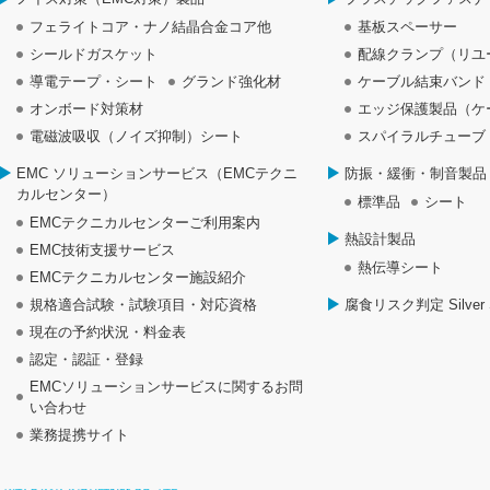
フェライトコア・ナノ結晶合金コア他
基板スペーサー
シールドガスケット
配線クランプ（リユ
導電テープ・シート
グランド強化材
ケーブル結束バンド
オンボード対策材
エッジ保護製品（ケ
電磁波吸収（ノイズ抑制）シート
スパイラルチューブ
EMC ソリューションサービス（EMCテクニ
防振・緩衝・制音製品
カルセンター）
標準品
シート
EMCテクニカルセンターご利用案内
熱設計製品
EMC技術支援サービス
熱伝導シート
EMCテクニカルセンター施設紹介
規格適合試験・試験項目・対応資格
腐食リスク判定 Silver S
現在の予約状況・料金表
認定・認証・登録
EMCソリューションサービスに関するお問
い合わせ
業務提携サイト