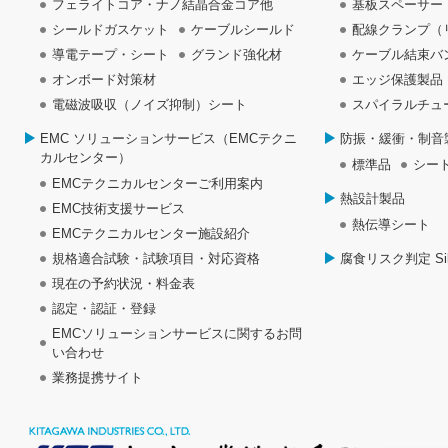
フェライトコア・ナノ結晶合金コア他
基板スペーサー
シールドガスケット
ケーブルシールド
配線クランプ（
導電テープ・シート
グランド強化材
ケーブル結束バ
オンボード対策材
エッジ保護製品
電磁波吸収（ノイズ抑制）シート
スパイラルチュ
EMC ソリューションサービス（EMCテクニ
防振・緩衝・制音
カルセンター）
標準品
シー
EMCテクニカルセンターご利用案内
熱設計製品
EMC技術支援サービス
熱伝導シート
EMCテクニカルセンター施設紹介
規格適合試験・試験項目・対応資格
腐食リスク判定 Silve
現在の予約状況・料金表
認定・認証・登録
EMCソリューションサービスに関するお問
い合わせ
業務提携サイト